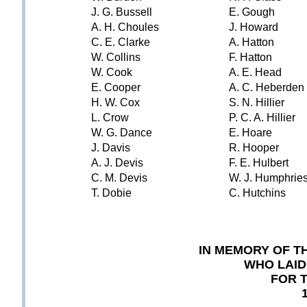
J. G. Bussell
E. Gough
A. H. Choules
J. Howard
C. E. Clarke
A. Hatton
W. Collins
F. Hatton
W. Cook
A. E. Head
E. Cooper
A. C. Heberden
H. W. Cox
S. N. Hillier
L. Crow
P. C. A. Hillier
W. G. Dance
E. Hoare
J. Davis
R. Hooper
A. J. Devis
F. E. Hulbert
C. M. Devis
W. J. Humphrie
T. Dobie
C. Hutchins
IN MEMORY OF 
WHO LAID
FOR 