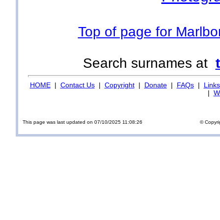
Top of page for Marlb
Search surnames at
HOME
|
Contact Us
|
Copyright
|
Donate
|
FAQs
|
Links
|
Wi
This page was last updated on 07/10/2025 11:08:26
© Copyri