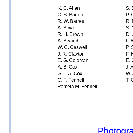
K. C. Allan
S. 
C. S. Baden
P.
R. W. Barrett
R. 
A. Bowd
S. 
R. H. Brown
D. 
A. Bryand
F. 
W. C. Caswell
P. 
J. R. Clayton
F. 
E. G. Coleman
E. 
A. B. Cox
J. 
G. T. A. Cox
W. 
C. F. Fennell
T. 
Pamela M. Fennell
Photogra